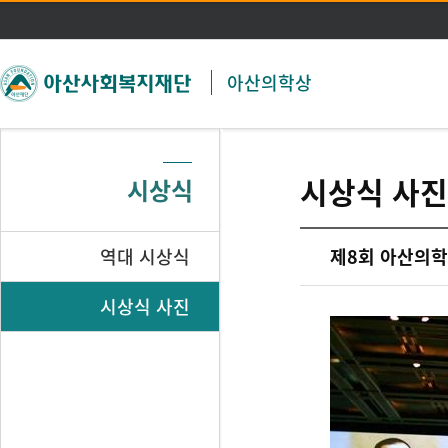
주메뉴 바로가기
본문 바로가기
아산의학상
시상식 사진
시상식
역대 시상식
제8회 아산의학
시상식 사진