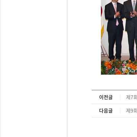
이전글
제7
다음글
제9