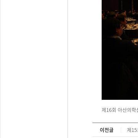
제16회 아산의학
이전글
제1