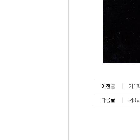
이전글
제1
다음글
제3