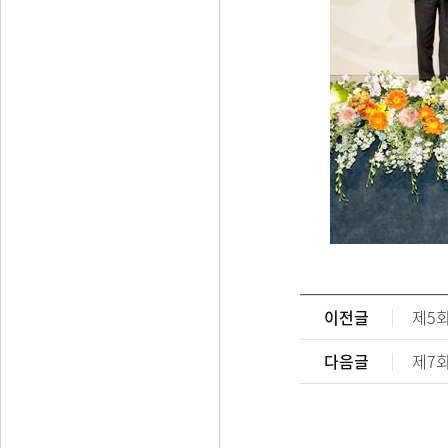
이전글
제5
다음글
제7