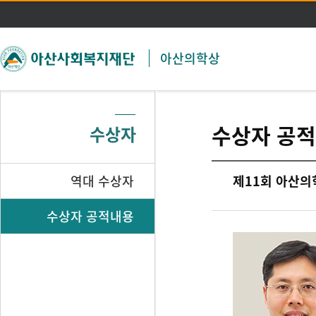
주메뉴 바로가기
본문 바로가기
아산의학상
수상자 공
수상자
역대 수상자
제11회 아산의
수상자 공적내용