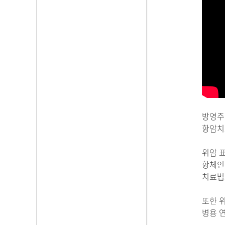
방영주
항암치
위암 
항체인
치료법
또한 
병용 