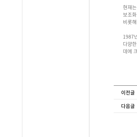
현재는
보조화
비롯해
198
다양한
데에 
이전글
다음글