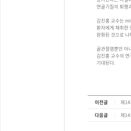
연골기질의 퇴행과
김진홍 교수는 mi
환자에게 채취한 
완화된 것으로 나
골관절염뿐만 아니
김진홍 교수의 연
기대된다.
이전글
제14
다음글
제14