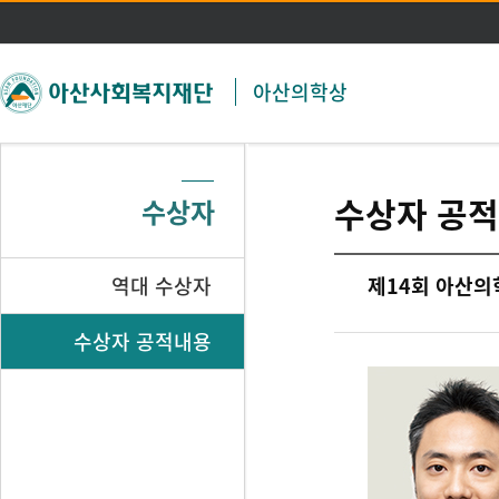
주메뉴 바로가기
본문 바로가기
아산의학상
수상자 공
수상자
역대 수상자
제14회 아산의
수상자 공적내용