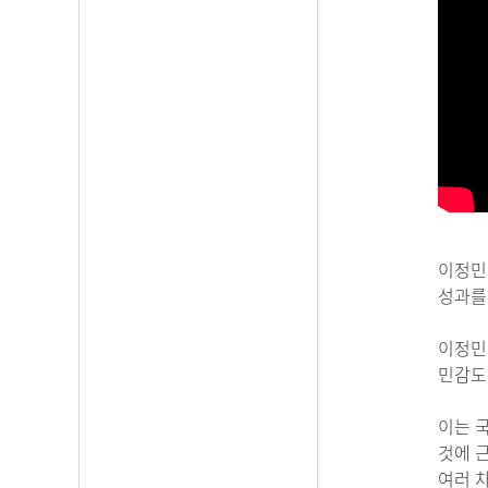
이정민
성과를
이정민
민감도
이는 
것에 근
여러 