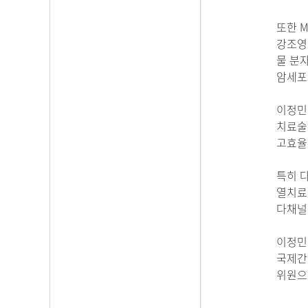
또한 
강조영
물 분
암세포
이정민
치료술
고효율
특히 다
열치료술
다채널
이정민
국제간암
위원으