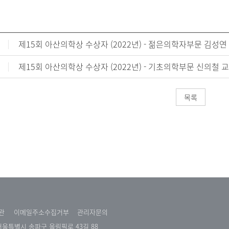
제15회 아산의학상 수상자 (2022년) - 젊은의학자부문 김성연
제15회 아산의학상 수상자 (2022년) - 기초의학부문 신의철 교
목록
관
이메일주소수집거부
관리자문의
 서울특별시 송파구 올림픽로 43길 88