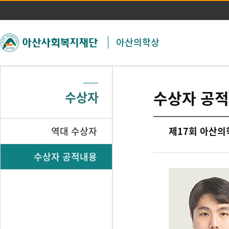
주메뉴 바로가기
본문 바로가기
아산의학상
수상자 공
수상자
역대 수상자
제17회 아산의
수상자 공적내용