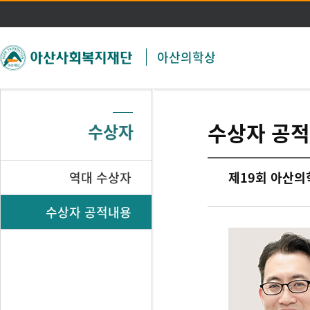
주메뉴 바로가기
본문 바로가기
아산의학상
수상자 공
수상자
역대 수상자
제19회 아산의
수상자 공적내용