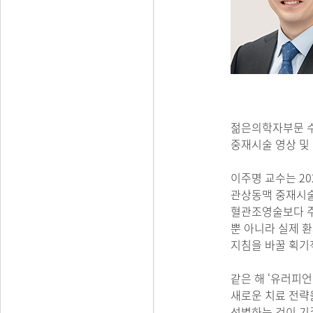
젊은의학자부문 수
중재시술 영상 및
이주명 교수는 20
관상동맥 중재시술 
혈관조영술보다 주
뿐 아니라 실제 
지침을 바꿀 획기
같은 해 ‘유러피언 
새로운 치료 전략
선별하는 것이 기