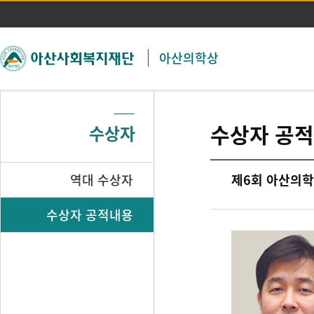
주메뉴 바로가기
본문 바로가기
아산의학상
수상자 공
수상자
역대 수상자
제6회 아산의학상
수상자 공적내용