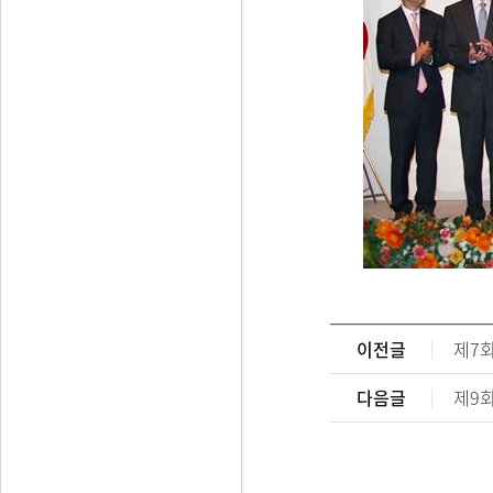
이전글
제7
다음글
제9