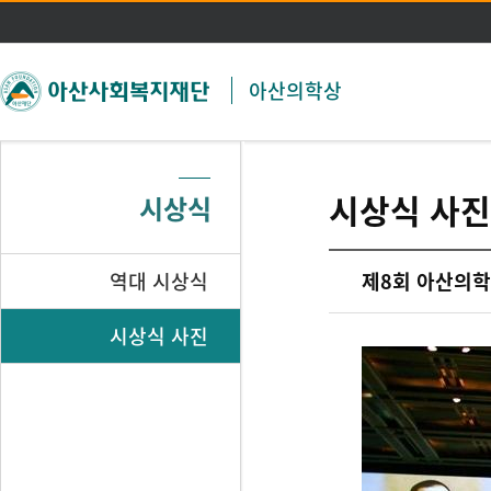
주메뉴 바로가기
본문 바로가기
아산의학상
시상식 사진
시상식
역대 시상식
제8회 아산의학
시상식 사진