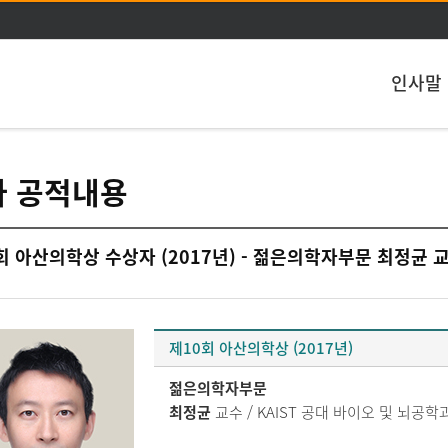
주메뉴 바로가기
본문 바로가기
인사말
자 공적내용
회 아산의학상 수상자 (2017년) - 젊은의학자부문 최정균 교수
제10회 아산의학상 (2017년)
젊은의학자부문
최정균
교수 / KAIST 공대 바이오 및 뇌공학