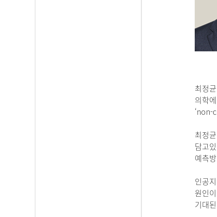
최정균
의학에
‘non
최정균 
담고있
예측방법
인공지
원인이
기대된