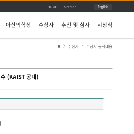
HOME
Sitemap
아산의학상
수상자
추천 및 심사
시상식
수상자
수상자 공적내용
 (KAIST 공대)
과